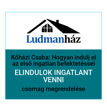
Kőházi Csaba: Hogyan indulj el
az első ingatlan befektetéssel
ELINDULOK INGATLANT
VENNI
csomag megrendelése