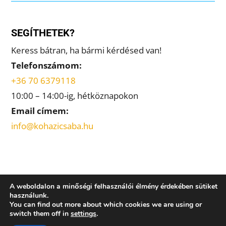
SEGÍTHETEK?
Keress bátran, ha bármi kérdésed van!
Telefonszámom:
+36 70 6379118
10:00 – 14:00-ig, hétköznapokon
Email címem:
info@kohazicsaba.hu
A weboldalon a minőségi felhasználói élmény érdekében sütiket
használunk.
Minden jog fenntartva! © Kőházi Csaba: Ingatlanos
You can find out more about which cookies we are using or
switch them off in
settings
.
álmok 2018 |
A sütikről (COOKIES)
|
Adatvédelmi