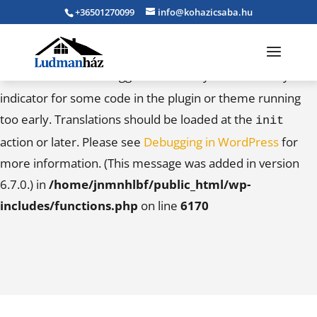
+36501270099
info@kohazicsaba.hu
Notice
: Function _load_textdomain_just_in_time was
called
incorrectly
. Translation loading for the
caldera-
domain was triggered too early. This is usually an
forms
indicator for some code in the plugin or theme running
too early. Translations should be loaded at the
init
action or later. Please see
Debugging in WordPress
for
more information. (This message was added in version
6.7.0.) in
/home/jnmnhlbf/public_html/wp-
includes/functions.php
on line
6170