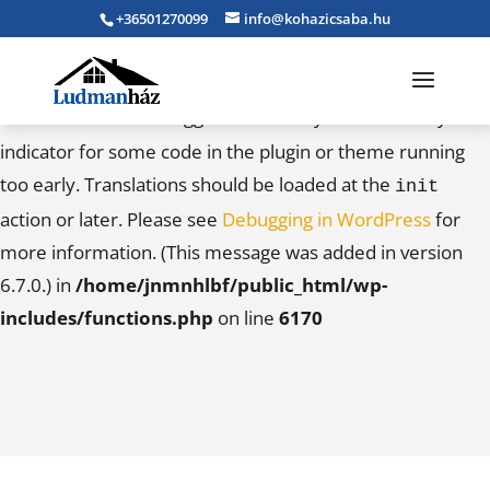
+36501270099
info@kohazicsaba.hu
Notice
: Function _load_textdomain_just_in_time was
called
incorrectly
. Translation loading for the
caldera-
domain was triggered too early. This is usually an
forms
indicator for some code in the plugin or theme running
too early. Translations should be loaded at the
init
action or later. Please see
Debugging in WordPress
for
more information. (This message was added in version
6.7.0.) in
/home/jnmnhlbf/public_html/wp-
includes/functions.php
on line
6170