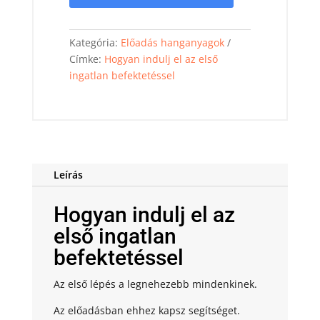
az
első
Kategória:
Előadás hanganyagok
ingatlan
Címke:
Hogyan indulj el az első
befektetéssel
ingatlan befektetéssel
hanganyag
mennyiség
Leírás
Hogyan indulj el az
első ingatlan
befektetéssel
Az első lépés a legnehezebb mindenkinek.
Az előadásban ehhez kapsz segítséget.