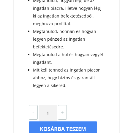
Megtanulod, hogyan lépj be az
ingatlan piacra, illetve hogyan lépj
ki az ingatlan befektetésedből,
méghozzá profittal.
Megtanulod, honnan és hogyan
legyen pénzed az ingatlan
befektetésedre.
Megtanulod a hol és hogyan vegyél
ingatlant.
Mit kell tenned az ingatlan piacon
ahhoz, hogy biztos és garantált
legyen a sikered.
Hogyan
-
+
indulj
el
KOSÁRBA TESZEM