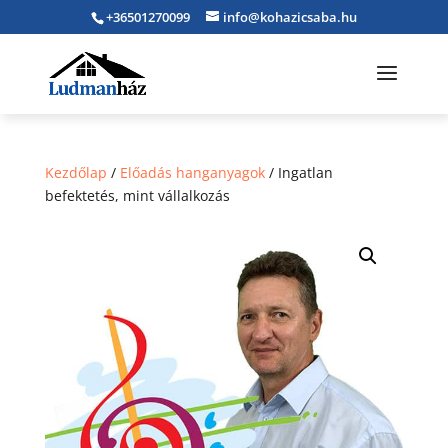
+36501270099
info@kohazicsaba.hu
Kezdőlap
/
Előadás hanganyagok
/ Ingatlan
befektetés, mint vállalkozás