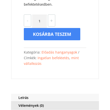
befektetésedben.
Ingatlan
-
+
befektetés,
mint
KOSÁRBA TESZEM
vállalkozás
mennyiség
Kategória:
Előadás hanganyagok
Címkék:
Ingatlan befektetés
,
mint
vállalkozás
Leírás
Vélemények (0)