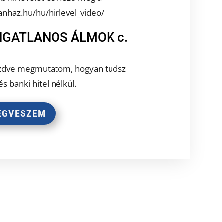
nhaz.hu/hu/hirlevel_video/
INGATLANOS ÁLMOK c.
kezdve megmutatom, hogyan tudsz
és banki hitel nélkül.
EGVESZEM