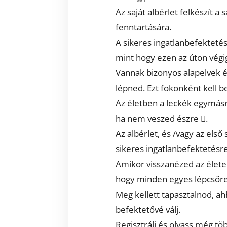
Az saját albérlet felkészít a 
fenntartására.
A sikeres ingatlanbefektetés
mint hogy ezen az úton végi
Vannak bizonyos alapelvek é
lépned. Ezt fokonként kell 
Az életben a leckék egymásra
ha nem veszed észre .
Az albérlet, és /vagy az első 
sikeres ingatlanbefektetésre.
Amikor visszanézed az életed
hogy minden egyes lépcsőre,
Meg kellett tapasztalnod, ah
befektetővé válj.
Regisztrálj és olvass még tö