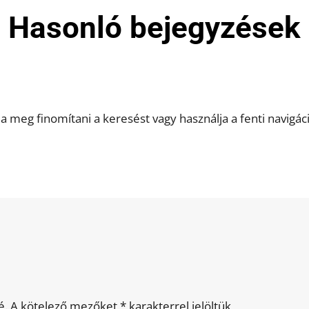
Hasonló bejegyzések
ja meg finomítani a keresést vagy használja a fenti navigác
é.
A kötelező mezőket
*
karakterrel jelöltük