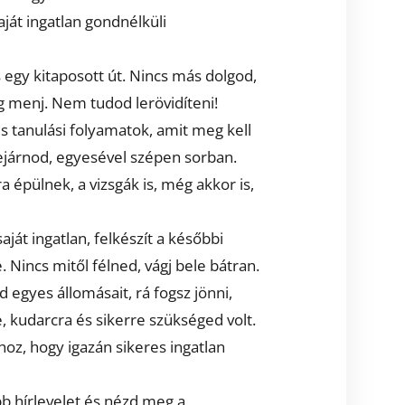
saját ingatlan gondnélküli
 egy kitaposott út. Nincs más dolgod,
g menj. Nem tudod lerövidíteni!
s tanulási folyamatok, amit meg kell
bejárnod, egyesével szépen sorban.
 épülnek, a vizsgák is, még akkor is,
saját ingatlan, felkészít a későbbi
 Nincs mitől félned, vágj bele bátran.
 egyes állomásait, rá fogsz jönni,
 kudarcra és sikerre szükséged volt.
hoz, hogy igazán sikeres ingatlan
bb hírlevelet és nézd meg a