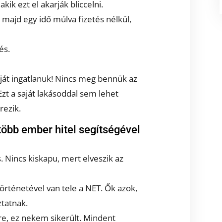
kik ezt el akarják bliccelni.
, majd egy idő múlva fizetés nélkül,
és.
ját ingatlanuk! Nincs meg bennük az
Ezt a saját lakásoddal sem lehet
rezik.
gtöbb ember hitel segítségével
 is. Nincs kiskapu, mert elveszik az
rténetével van tele a NET. Ők azok,
ztatnak.
gre, ez nekem sikerült. Mindent