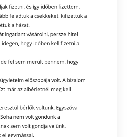
ak fizetni, és így időben fizettem.
bb feladtuk a csekkeket, kifizettük a
ottuk a házat.
t ingatlant vásárolni, persze hitel
 idegen, hogy időben kell fizetni a
 de fel sem merült bennem, hogy
nügyleteim előszobája volt. A bizalom
Ezt már az albérletnél meg kell
esztül bérlők voltunk. Egyszóval
. Soha nem volt gondunk a
snak sem volt gondja velünk.
 el egymással.