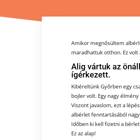
Amikor megnősültem albérle
maradhattuk otthon. Ez volt
Alig vártuk az önál
ígérkezett.
Kibéreltünk Győrben egy csal
bojler volt. Egy nagy élmény 
Viszont javaslom, ezt a lépés
albérlet fenntartásából nagy
Időben ki kell fizetni a bérleti
Ez az alap!