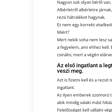
Nagyon sok olyan bérlő van, a
Albérletről albérletre járnak
rezsi hátralékot hagynak.
Ez nem egy korrekt viselked
Miért?
Mert nekik soha nem lesz sa
a fegyelem, ami ehhez kell. 
csinálni, mert a végén elárve
Az első ingatlant a le
veszi meg.
Azt is fizetni kell és a rezsit
ingatlant.
Az ilyen emberek szomorú tö
akik mindig valaki mást hibá
Felelősséget kell vállalni vé