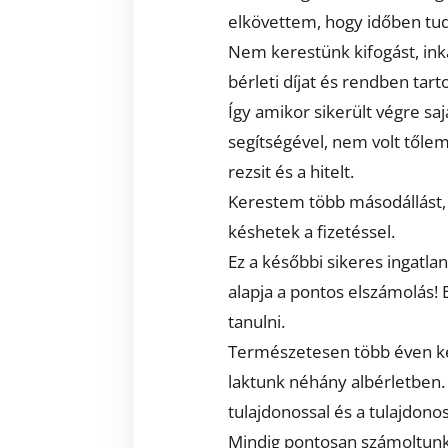
elkövettem, hogy időben tudj
Nem kerestünk kifogást, inká
bérleti díjat és rendben tart
Így amikor sikerült végre sajá
segítségével, nem volt tőlem
rezsit és a hitelt.
Kerestem több másodállást,
késhetek a fizetéssel.
Ez a későbbi sikeres ingatla
alapja a pontos elszámolás! 
tanulni.
Természetesen több éven ker
laktunk néhány albérletben
tulajdonossal és a tulajdono
Mindig pontosan számoltunk