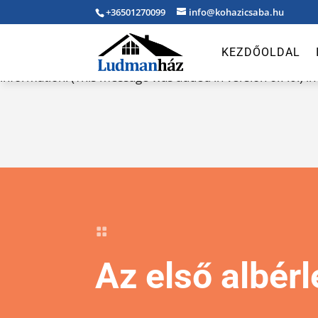
+36501270099
info@kohazicsaba.hu
Notice
: Function _load_textdomain_just_in_time was call
KEZDŐOLDAL
indicator for some code in the plugin or theme running to
information. (This message was added in version 6.7.0.) i

Az első albér