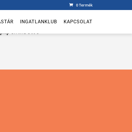
0 Termék
domain was triggered too early. This is usually an
ÁSTÁR
INGATLANKLUB
KAPCSOLAT
r later. Please see
Debugging in WordPress
for more
.php
on line
6170