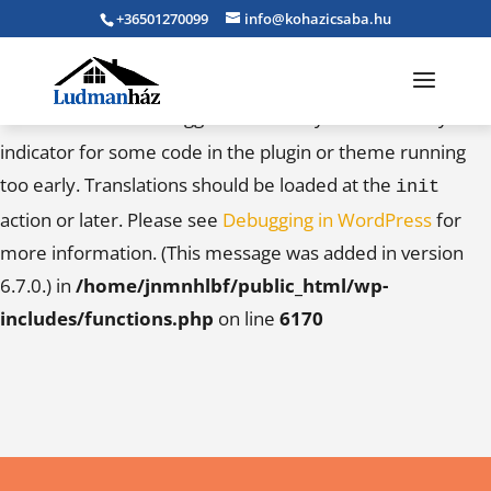
+36501270099
info@kohazicsaba.hu
Notice
: Function _load_textdomain_just_in_time was
called
incorrectly
. Translation loading for the
caldera-
domain was triggered too early. This is usually an
forms
indicator for some code in the plugin or theme running
too early. Translations should be loaded at the
init
action or later. Please see
Debugging in WordPress
for
more information. (This message was added in version
6.7.0.) in
/home/jnmnhlbf/public_html/wp-
includes/functions.php
on line
6170