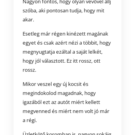
Nagyon fontos, hogy olyan vevővel állj
szóba, aki pontosan tudja, hogy mit
akar.
Esetleg már régen kinézett magának
egyet és csak azért nézi a többit, hogy
megnyugtatja ezáltal a saját lelkét,
hogy jól választott. Ez itt rossz, ott
rossz.
Mikor veszel egy új kocsit és
megindokolod magadnak, hogy
igazából ezt az autót miért kellett
megvenned és miért nem volt jó már
a régi.
Üzletkötő koromban is, nagyon sokáig