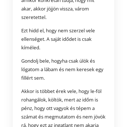
amikor konkrétan tudja, hogy mit
akar, akkor jöjjön vissza, várom
szeretettel.
Ezt hidd el, hogy nem szerzel vele
ellenséget. A saját idődet is csak
kíméled.
Gondolj bele, hogyha csak ülök és
lógatom a lábam és nem keresek egy
fillért sem.
Akkor is többet érek vele, hogy le-föl
rohangálok, költök, mert az időm is
pénz, hogy ott vagyok és tépem a
számat és megmutatom és nem jövök
rá, hogy ezt az ingatlant nem akarja