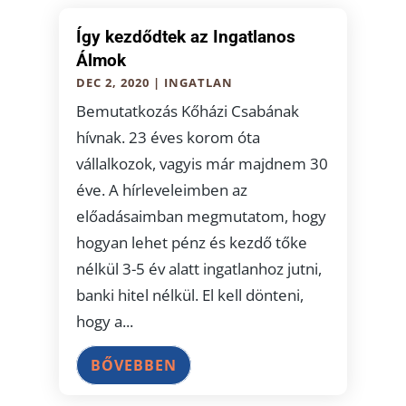
Így kezdődtek az Ingatlanos
Álmok
DEC 2, 2020
|
INGATLAN
Bemutatkozás Kőházi Csabának
hívnak. 23 éves korom óta
vállalkozok, vagyis már majdnem 30
éve. A hírleveleimben az
előadásaimban megmutatom, hogy
hogyan lehet pénz és kezdő tőke
nélkül 3-5 év alatt ingatlanhoz jutni,
banki hitel nélkül. El kell dönteni,
hogy a...
BŐVEBBEN