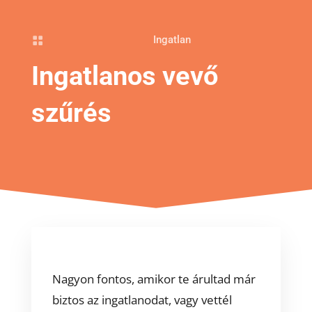
Ingatlan

Ingatlanos vevő
szűrés
Nagyon fontos, amikor te árultad már
biztos az ingatlanodat, vagy vettél