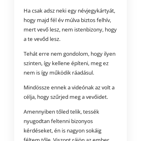
Ha csak adsz neki egy névjegykártyát,
hogy majd fél év múlva biztos felhív,
mert vevő lesz, nem istenbizony, hogy
a te vevőd lesz.
Tehát erre nem gondolom, hogy ilyen
szinten, így kellene építeni, meg ez
nem is így működik ráadásul.
Mindössze ennek a videónak az volt a
célja, hogy szűrjed meg a vevőidet.
Amennyiben tőled telik, tessék
nyugodtan feltenni bizonyos
kérdéseket, én is nagyon sokáig
féltem tőle. Viszont rájön az ember,